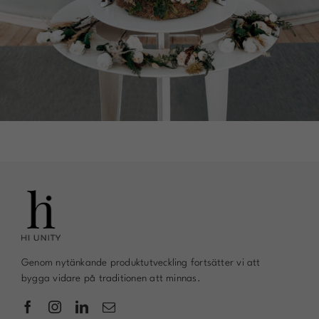
möjligt under
ditt besök.
Om du nekar
de här
kakorna
kommer viss
funktionalitet
att försvinna
från
hemsidan.
Marknadsföring
Genom att dela
med dig av dina
intressen och ditt
beteende när du
surfar ökar du
chansen att få se
personligt
anpassat
innehåll och
Genom nytänkande produktutveckling fortsätter vi att
erbjudanden.
bygga vidare på traditionen att minnas.